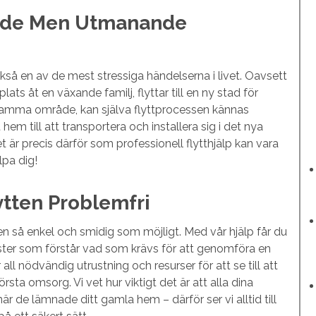
ande Men Utmanande
ckså en av de mest stressiga händelserna i livet. Oavsett
lats åt en växande familj, flyttar till en ny stad för
 i samma område, kan själva flyttprocessen kännas
 hem till att transportera och installera sig i det nya
 är precis därför som professionell flytthjälp kan vara
älpa dig!
lytten Problemfri
en så enkel och smidig som möjligt. Med vår hjälp får du
alister som förstår vad som krävs för att genomföra en
 all nödvändig utrustning och resurser för att se till att
ta omsorg. Vi vet hur viktigt det är att alla dina
de lämnade ditt gamla hem – därför ser vi alltid till