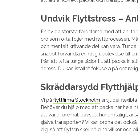
att allt är korrekt packat och transporterat 
Undvik Flyttstress – Anl
En av de största fördelarna med att anlita p
oro som ofta följer med flyttprocessen. Mång
och mentalt krävande det kan vara. Tunga
snabbt förvandla en rolig upplevelse till en
från att lyfta tunga lådor till att packa in al
adress. Du kan istället fokusera på det roli
Skräddarsydd Flytthjäl
Vi på
flyttfirma Stockholm
erbjuder flexibla
Behöver du hjälp med att packa ner hela h
att varje föremål, oavsett hur ömtåligt, är
själva transporten? Vi kan ordna det också.
dig, så att flytten sker på dina villkor och b