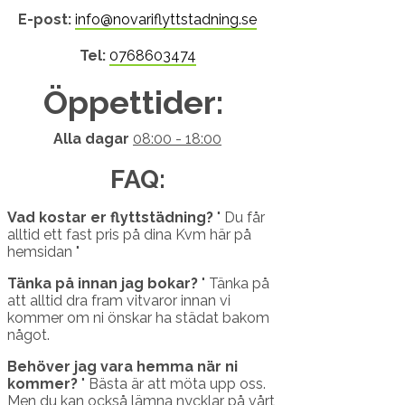
E-post:
info@novariflyttstadning.se
Tel:
0768603474
Öppettider:
Alla dagar
08:00 - 18:00
FAQ:
Vad kostar er flyttstädning?
" Du får
alltid ett fast pris på dina Kvm här på
hemsidan "
Tänka på innan jag bokar?
" Tänka på
att alltid dra fram vitvaror innan vi
kommer om ni önskar ha städat bakom
något.
Behöver jag vara hemma när ni
kommer?
" Bästa är att möta upp oss.
Men du kan också lämna nycklar på vårt