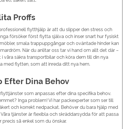
på ett säkert sätt.
ita Proffs
rofessionell flytthjälp är att du slipper den stress och
a försöker först flytta själva och inser snart hur fysiskt
 möbler, smala trappuppgångar och oväntade hinder kan
 mardröm. När du anlitar oss tar vi hand om allt det där –
lt i våra säkra transportbilar och köra dem till din nya
ga med flytten, som att inreda ditt nya hem.
p Efter Dina Behov
 flyttjänster som anpassas efter dina specifika behov.
emmet? Inga problem! Vi har packexperter som ser till
 säkert och korrekt nedpackat. Behöver du bara hjälp med
 Våra tjänster är flexibla och skräddarsydda för att passa
lir precis så enkel som du önskar.