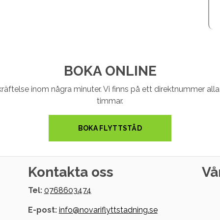
BOKA ONLINE
kräftelse inom några minuter. Vi finns på ett direktnummer all
timmar.
BOKA FLYTTSTÄD
Kontakta oss
Vå
Tel:
0768603474
E-post:
info@novariflyttstadning.se