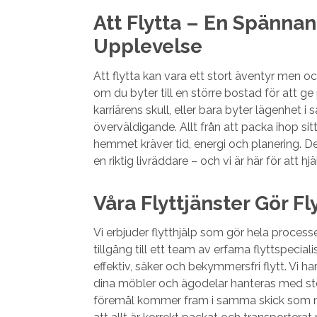
Att Flytta – En Spänn
Upplevelse
Att flytta kan vara ett stort äventyr men o
om du byter till en större bostad för att ge p
karriärens skull, eller bara byter lägenhet
överväldigande. Allt från att packa ihop sitt
hemmet kräver tid, energi och planering. Det
en riktig livräddare – och vi är här för att hj
Våra Flyttjänster Gör F
Vi erbjuder flytthjälp som gör hela process
tillgång till ett team av erfarna flyttspeci
effektiv, säker och bekymmersfri flytt. Vi har
dina möbler och ägodelar hanteras med störs
föremål kommer fram i samma skick som när 